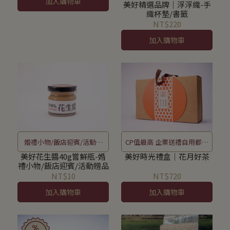
加入購物車
休憩地
美好精選品牌│浮浮織-手
織杯墊/書籤
NT$220
加入購物車
婚禮小物/飯店迎賓/活動贈
CP值最高 企業送禮自用都推
品人氣小瓶裝
薦
美好花生醬40g嘗鮮瓶-婚
美好時光禮盒│花月好茶
禮小物/飯店迎賓/活動贈品
NT$10
NT$720
加入購物車
加入購物車