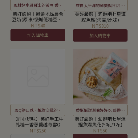
鳳林好水質種出的黃豆 香濃
來自太平洋的鮮美與甘甜 配
淡雅 回味無窮
粥配飯好開胃
美好嚴選│鳳榮地區農會
美好嚴選│洄遊吧七星潭
豆奶(原味/慢城低糖豆奶/
鰹魚鬆(海苔/原味)
有機慢豆奶無糖)
NT$40
NT$310
加入購物車
加入購物車
雪Q餅口感，鹹甜交織的驚
香酥鹹甜涮嘴好好吃 郊遊零
喜滋味
嘴好方便
【匠心玩味】美好手工牛
美好嚴選│洄遊吧七星潭
軋糖－香蔥蔓越莓雪Q
鰹魚爆魚花(50g/12g)
NT$250
NT$50