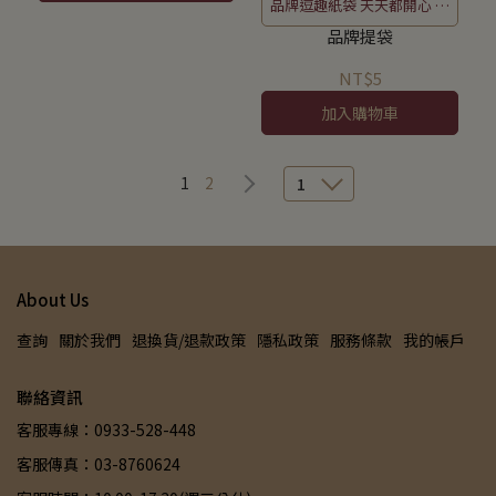
品牌逗趣紙袋 天天都開心 日
日都美好
品牌提袋
NT$5
加入購物車
1
2
1
About Us
查詢
關於我們
退換貨/退款政策
隱私政策
服務條款
我的帳戶
聯絡資訊
客服專線：0933-528-448
客服傳真：03-8760624