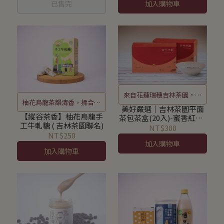
已售完
加入購物車
來自花蓮瑞穗吉林茶園，縱
柚花烏龍茶韻清香，揉合花
谷栽種的好茶
美好嚴選│吉林茶園平面
生醇厚堅果韻
【縱谷茶香】柚花烏龍手
茶包茶盒(20入)-蜜香紅茶/
工牛軋糖 ( 吉林茶園聯名)
柚花烏龍
NT$300
NT$250
加入購物車
加入購物車