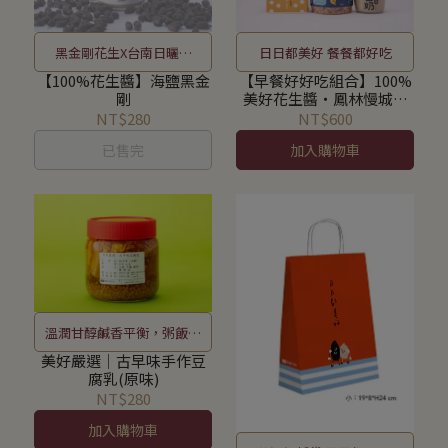
黑金剛花生X台南日曬海
日日都美好 餐餐都好吃
鹽，鹹味花生醬
【100%花生醬】海鹽黑金
【早餐好好吃組合】100%
剛
美好花生醬‧鳳林慢城豆
奶‧七星潭鰹魚鬆
NT$280
NT$600
已售完
加入購物車
溫潤甘醇鹹香平衡，粥飯好
搭檔
美好嚴選│古早味手作豆
腐乳(原味)
NT$280
加入購物車