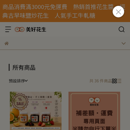
商品消費滿3000元免運費 熱銷首推花生醬 經
典古早味鹽炒花生 人氣手工牛軋糖
所有商品
預設排序
共 36 件商品