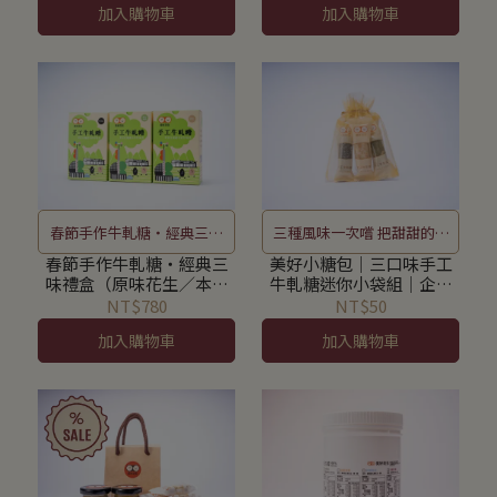
加入購物車
加入購物車
春節手作牛軋糖・經典三味
三種風味一次嚐 把甜甜的都
禮盒（原味花生／本土黑芝
送給你
春節手作牛軋糖・經典三
美好小糖包｜三口味手工
味禮盒（原味花生／本土
牛軋糖迷你小袋組│企業
麻／棗泥核桃糕）
黑芝麻／棗泥核桃糕）
公關‧活動採購‧婚禮小
NT$780
NT$50
物
加入購物車
加入購物車