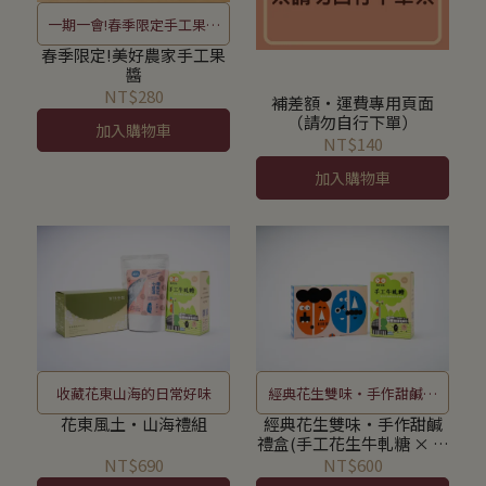
一期一會!春季限定手工果醬
三重奏!
春季限定!美好農家手工果
醬
NT$280
補差額‧運費專用頁面
（請勿自行下單）
加入購物車
NT$140
加入購物車
收藏花東山海的日常好味
經典花生雙味・手作甜鹹禮
盒(手工牛軋糖 × 鹹酥花生
花東風土・山海禮組
經典花生雙味・手作甜鹹
禮盒(手工花生牛軋糖 × 鹹
輕巧盒)
酥花生九號輕巧盒)
NT$690
NT$600