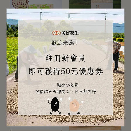
端午好禮！經典牛軋三口味!
鳳林在地好水質種出的白米
原味花生／本土黑芝麻／柚
香Q好吃
手工牛軋糖三入組（原味
美好嚴選│鳳榮地區農會
花生／本土黑芝麻／柚花
鳳林慢城白米300G
花烏龍花生
烏龍花生）
NT$720
NT$750
NT$60
加入購物車
加入購物車