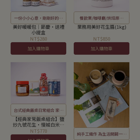
一份小小心意，剛剛好的溫
餐飲業/咖啡廳/烘焙原料
暖
1kg更划算
美好暖暖包｜節慶・送禮
業務用美好花生醬(1kg)
小提盒
NT$280
NT$850
加入購物車
加入購物車
台式經典飯桌日常組合 家常
好味道
【經典家常飯桌組合】鹽
炒九號花生・慢城白米・
宜蘭豆腐乳・七星潭鰹魚
NT$770
純手工織作 為生活開闢一方
鬆