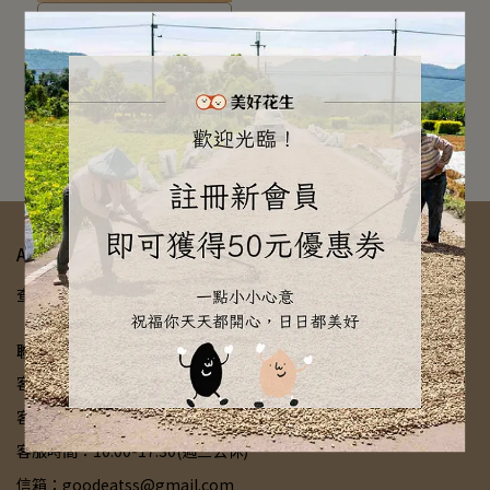
一期一會!春季限定手工果醬
三重奏!
春季限定!美好農家手工果
醬
NT$280
加入購物車
About Us
查詢
關於我們
退換貨/退款政策
隱私政策
服務條款
我的帳戶
聯絡資訊
客服專線：0933-528-448
客服傳真：03-8760624
客服時間：10:00-17:30(週三公休)
信箱：goodeatss@gmail.com